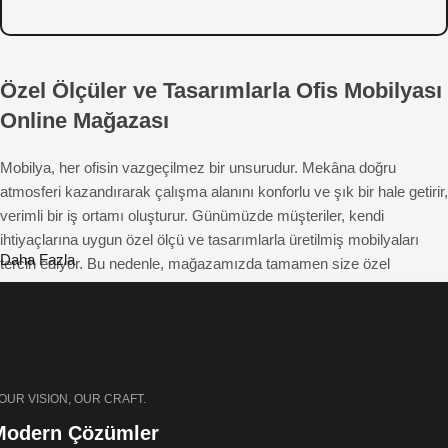
Özel Ölçüler ve Tasarımlarla Ofis Mobilyası
Online Mağazası
Mobilya, her ofisin vazgeçilmez bir unsurudur. Mekâna doğru
atmosferi kazandırarak çalışma alanını konforlu ve şık bir hale getirir,
verimli bir iş ortamı oluşturur. Günümüzde müşteriler, kendi
ihtiyaçlarına uygun özel ölçü ve tasarımlarla üretilmiş mobilyaları
Daha Fazla
tercih ediyor. Bu nedenle, mağazamızda tamamen size özel
çözümler sunuyoruz. Beğendiğiniz mobilyayı fotoğraflar üzerinden
hayal ederek tasarlayabilir ve istediğiniz özelliklerde sipariş
edebilirsiniz. Hem estetik hem de fonksiyonel açıdan üstün ofis
mobilyalarıyla çalışma alanlarınıza farklı bir hava katıyoruz.
OUR VISION, OUR CRAFT.
Pinterest Tarzı Ofis Mobilyaları: Özel
Modern Çözümler
Ölçülerde ve Tasarımlarda Üretim