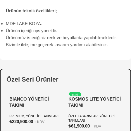
Ürünün teknik özellikleri;
MDF LAKE BOYA.
Ürünün içeriği opsiyoneldir.
Ürünümüz istediğiniz renk ve boyutlarda yapılabilmektedir.
Bizimle iletişime geçerek tasarım yardımı alabilirsiniz.
Özel Seri Ürünler
YENI
BIANCO YÖNETİCİ
KOSMOS LITE YÖNETİCİ
P
TAKIMI
TAKIMI
Y
PREMIUM
,
YÖNETİCİ TAKIMLARI
ÖZEL TASARIMLAR
,
YÖNETİCİ
Ö
TAKIMLARI
T
₺
220,900.00
+ KDV
₺
61,900.00
₺
+ KDV