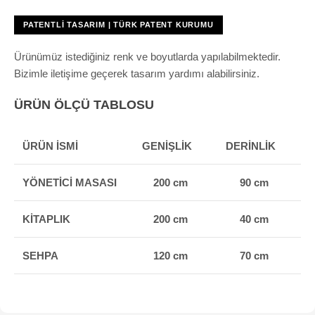
PATENTLI TASARIM | TÜRK PATENT KURUMU
Ürünümüz istediğiniz renk ve boyutlarda yapılabilmektedir.
Bizimle iletişime geçerek tasarım yardımı alabilirsiniz.
ÜRÜN ÖLÇÜ TABLOSU
ÜRÜN İSMİ
GENİŞLİK
DERİNLİK
Y
YÖNETİCİ MASASI
200 cm
90 cm
7
KİTAPLIK
200 cm
40 cm
1
SEHPA
120 cm
70 cm
4