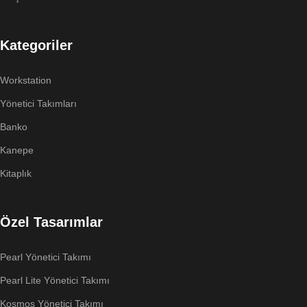
Tüm üretim süreci boyunca kaliteye, güvenilirliğe ve detaylara
verdiğimiz önemle, hem uzun ömürlü hem de estetik açıdan tatmin
edici mobilyalar sunuyoruz. Özel ölçülerde üretim ve tasarım
Kategoriler
desteğiyle ofis mobilyası ihtiyaçlarınıza en iyi çözümleri sağlıyoruz.
Workstation
Yönetici Takımları
Banko
Kanepe
Kitaplık
Özel Tasarımlar
Pearl Yönetici Takımı
Pearl Lite Yönetici Takımı
Kosmos Yönetici Takımı