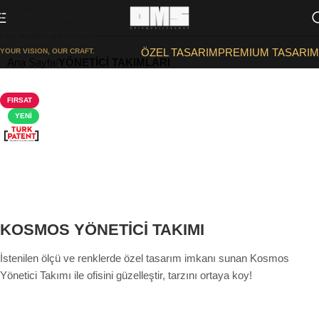
Skip to navigation
Skip to main content
ÖZEL TASARIM
PREMIUM TASARIM
YOUR VISION, OUR CRAFT.
Ana Sayfa
YÖNETİCİ TAKIMLARI
FIRSAT
YENI
KOSMOS YÖNETİCİ TAKIMI
İstenilen ölçü ve renklerde özel tasarım imkanı sunan Kosmos
Yönetici Takımı ile ofisini güzelleştir, tarzını ortaya koy!