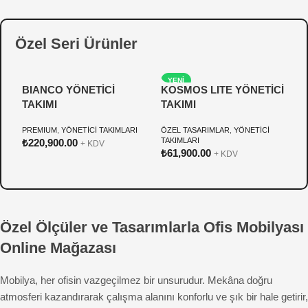
Özel Seri Ürünler
YENI
BIANCO YÖNETİCİ
KOSMOS LITE YÖNETİCİ
P
TAKIMI
TAKIMI
Y
PREMIUM
,
YÖNETİCİ TAKIMLARI
ÖZEL TASARIMLAR
,
YÖNETİCİ
Ö
TAKIMLARI
T
₺
220,900.00
+ KDV
₺
61,900.00
₺
+ KDV
Özel Ölçüler ve Tasarımlarla Ofis Mobilyası
Online Mağazası
Mobilya, her ofisin vazgeçilmez bir unsurudur. Mekâna doğru
atmosferi kazandırarak çalışma alanını konforlu ve şık bir hale getirir,