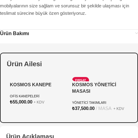
mobilyalarının size sağlam ve sorunsuz bir şekilde ulaşması için
teslimat sürecine büyük özen gösteriyoruz.
Ürün Bakımı
Ürün Ailesi
FIRSAT
KOSMOS KANEPE
KOSMOS YÖNETİCİ
K
YENI
MASASI
OFİS KANEPELERİ
D
K
₺
55,000.00
+ KDV
YÖNETİCİ TAKIMLARI
₺
₺
37,500.00
MASA
+ KDV
Ürün Açıklaması