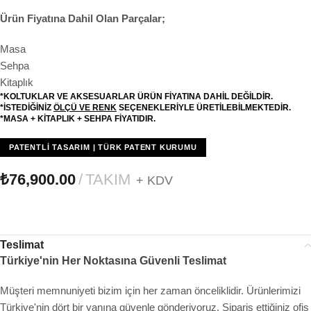
Ürün Fiyatına Dahil Olan Parçalar;
Masa
Sehpa
Kitaplık
*KOLTUKLAR VE AKSESUARLAR ÜRÜN FİYATINA DAHİL DEĞİLDİR.
*İSTEDİĞİNİZ
ÖLÇÜ VE RENK
SEÇENEKLERİYLE ÜRETİLEBİLMEKTEDİR.
*MASA + KİTAPLIK + SEHPA FİYATIDIR.
PATENTLI TASARIM | TÜRK PATENT KURUMU
₺
76,900.00
TAKIM
+ KDV
Teslimat
Türkiye'nin Her Noktasına Güvenli Teslimat
Müşteri memnuniyeti bizim için her zaman önceliklidir. Ürünlerimizi
Türkiye'nin dört bir yanına güvenle gönderiyoruz. Sipariş ettiğiniz ofis