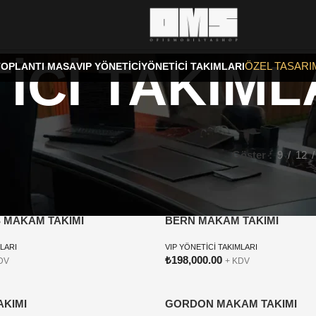
İCİ TAKIML
ÖZEL TASARI
TOPLANTI MASA
VIP YÖNETİCİ
YÖNETİCİ TAKIMLARI
Göster
9
12
 MAKAM TAKIMI
BERN MAKAM TAKIMI
MLARI
VIP YÖNETİCİ TAKIMLARI
₺
198,000.00
DV
+ KDV
AKIMI
GORDON MAKAM TAKIMI