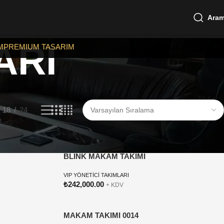
Ara
ARI
M
PREMIUM TASARIM
18
24
BLİNK MAKAM TAKIMI
VIP YÖNETİCİ TAKIMLARI
₺
242,000.00
+ KDV
MAKAM TAKIMI 0014