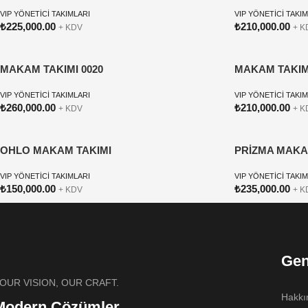
VIP YÖNETİCİ TAKIMLARI
VIP YÖNETİCİ TAKI
₺
225,000.00
₺
210,000.00
+ KDV
+ K
MAKAM TAKIMI 0020
MAKAM TAKIMI
VIP YÖNETİCİ TAKIMLARI
VIP YÖNETİCİ TAKI
₺
260,000.00
₺
210,000.00
+ KDV
+ K
OHLO MAKAM TAKIMI
PRİZMA MAKA
VIP YÖNETİCİ TAKIMLARI
VIP YÖNETİCİ TAKI
₺
150,000.00
₺
235,000.00
+ KDV
+ K
Gen
OUR VISION, OUR CRAFT.
Hakkı
Modern Çözümler