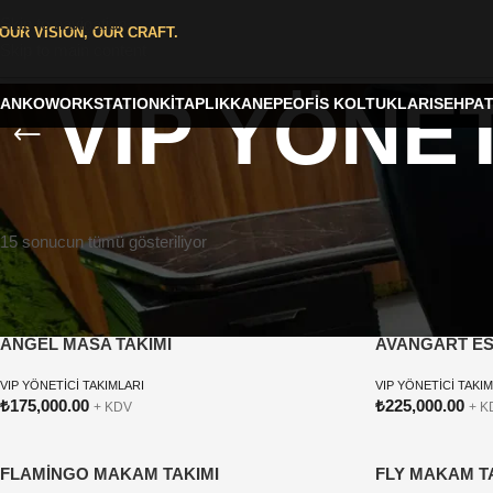
Skip to navigation
OUR VISION, OUR CRAFT.
Skip to main content
VIP YÖNET
BANKO
WORKSTATION
KİTAPLIK
KANEPE
OFİS KOLTUKLARI
SEHPA
15 sonucun tümü gösteriliyor
ANGEL MASA TAKIMI
AVANGART ES
VIP YÖNETİCİ TAKIMLARI
VIP YÖNETİCİ TAKI
₺
175,000.00
₺
225,000.00
+ KDV
+ K
FLAMİNGO MAKAM TAKIMI
FLY MAKAM T