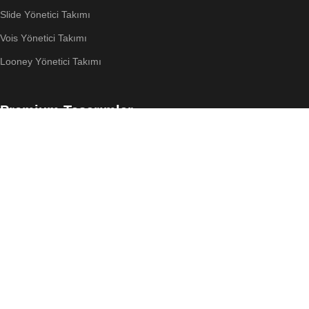
Slide Yönetici Takımı
Vois Yönetici Takımı
Looney Yönetici Takımı
Premium Tasarımlar
Astro Yönetici Takımı
Bubble Yönetici Takımı
Orca Yönetici Takımı
Orca Banko
Sugi Yönetici Takımı
Wing Yönetici Takımı