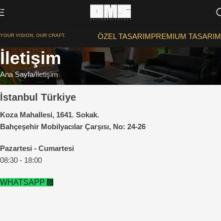
Skip to navigation
Skip to main content
ÖZEL TASARIM
PREMIUM TASARIM
YOUR VISION, OUR CRAFT.
İletişim
Ana Sayfa
İletişim
İstanbul Türkiye
Koza Mahallesi, 1641. Sokak.
Bahçeşehir Mobilyacılar Çarşısı, No: 24-26
Pazartesi - Cumartesi
08:30 - 18:00
WHATSAPP