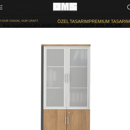
Skip to navigation
Skip to main content
ÖZEL TASARIM
PREMIUM TASARIM
YOUR VISION, OUR CRAFT.
Ana Sayfa
DOLAPLAR/KİTAPLIKLAR
KLASÖR DOLAPLARI