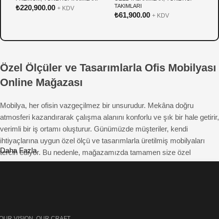
TAKIMLARI
T
₺
220,900.00
+ KDV
₺
61,900.00
₺
+ KDV
Özel Ölçüler ve Tasarımlarla Ofis Mobilyası
Online Mağazası
Mobilya, her ofisin vazgeçilmez bir unsurudur. Mekâna doğru
atmosferi kazandırarak çalışma alanını konforlu ve şık bir hale getirir,
verimli bir iş ortamı oluşturur. Günümüzde müşteriler, kendi
ihtiyaçlarına uygun özel ölçü ve tasarımlarla üretilmiş mobilyaları
Daha Fazla
tercih ediyor. Bu nedenle, mağazamızda tamamen size özel
çözümler sunuyoruz. Beğendiğiniz mobilyayı fotoğraflar üzerinden
hayal ederek tasarlayabilir ve istediğiniz özelliklerde sipariş
edebilirsiniz. Hem estetik hem de fonksiyonel açıdan üstün ofis
mobilyalarıyla çalışma alanlarınıza farklı bir hava katıyoruz.
OUR VISION, OUR CRAFT.