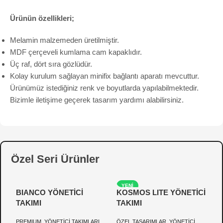
Ürünün özellikleri;
Melamin malzemeden üretilmiştir.
MDF çerçeveli kumlama cam kapaklıdır.
Üç raf, dört sıra gözlüdür.
Kolay kurulum sağlayan minifix bağlantı aparatı mevcuttur.
Ürünümüz istediğiniz renk ve boyutlarda yapılabilmektedir.
Bizimle iletişime geçerek tasarım yardımı alabilirsiniz.
Özel Seri Ürünler
YENI
BIANCO YÖNETİCİ
KOSMOS LITE YÖNETİCİ
P
TAKIMI
TAKIMI
Y
PREMIUM
,
YÖNETİCİ TAKIMLARI
ÖZEL TASARIMLAR
,
YÖNETİCİ
Ö