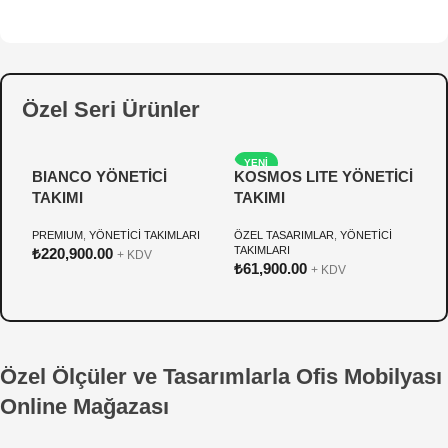
Özel Seri Ürünler
YENI
BIANCO YÖNETİCİ
KOSMOS LITE YÖNETİCİ
P
TAKIMI
TAKIMI
Y
PREMIUM
,
YÖNETİCİ TAKIMLARI
ÖZEL TASARIMLAR
,
YÖNETİCİ
Ö
TAKIMLARI
T
₺
220,900.00
+ KDV
₺
61,900.00
₺
+ KDV
Özel Ölçüler ve Tasarımlarla Ofis Mobilyası
Online Mağazası