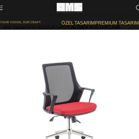
Skip to navigation
Skip to main content
ÖZEL TASARIM
PREMIUM TASARIM
YOUR VISION, OUR CRAFT.
Ana Sayfa
OFİS KOLTUKLARI
ÇALIŞMA KOLTUKLARI