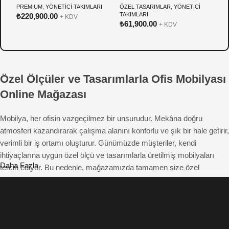
PREMIUM
,
YÖNETİCİ TAKIMLARI
ÖZEL TASARIMLAR
,
YÖNETİCİ
Ö
TAKIMLARI
T
₺
220,900.00
+ KDV
₺
61,900.00
₺
+ KDV
Özel Ölçüler ve Tasarımlarla Ofis Mobilyası
Online Mağazası
Mobilya, her ofisin vazgeçilmez bir unsurudur. Mekâna doğru
atmosferi kazandırarak çalışma alanını konforlu ve şık bir hale getirir,
verimli bir iş ortamı oluşturur. Günümüzde müşteriler, kendi
ihtiyaçlarına uygun özel ölçü ve tasarımlarla üretilmiş mobilyaları
Daha Fazla
tercih ediyor. Bu nedenle, mağazamızda tamamen size özel
çözümler sunuyoruz. Beğendiğiniz mobilyayı fotoğraflar üzerinden
hayal ederek tasarlayabilir ve istediğiniz özelliklerde sipariş
edebilirsiniz. Hem estetik hem de fonksiyonel açıdan üstün ofis
mobilyalarıyla çalışma alanlarınıza farklı bir hava katıyoruz.