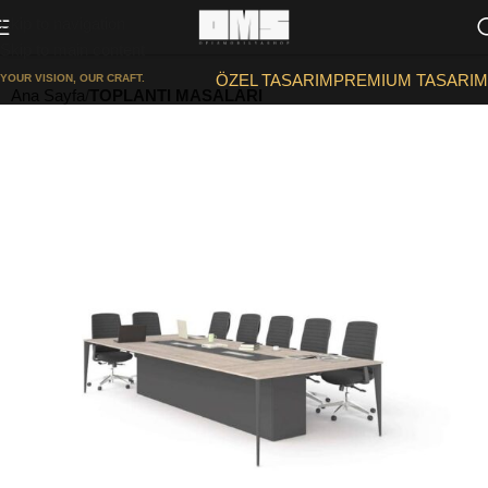
Skip to navigation
Skip to main content
ÖZEL TASARIM
PREMIUM TASARIM
YOUR VISION, OUR CRAFT.
Ana Sayfa
TOPLANTI MASALARI