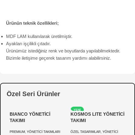
Ürünün teknik özellikleri;
MDF LAM kullanılarak üretilmiştir.
Ayakları işçilikli çıtadır.
Ürünümüz istediğiniz renk ve boyutlarda yapılabilmektedir.
Bizimle iletişime geçerek tasarım yardımı alabilirsiniz.
Özel Seri Ürünler
YENI
BIANCO YÖNETİCİ
KOSMOS LITE YÖNETİCİ
P
TAKIMI
TAKIMI
Y
PREMIUM
,
YÖNETİCİ TAKIMLARI
ÖZEL TASARIMLAR
,
YÖNETİCİ
Ö