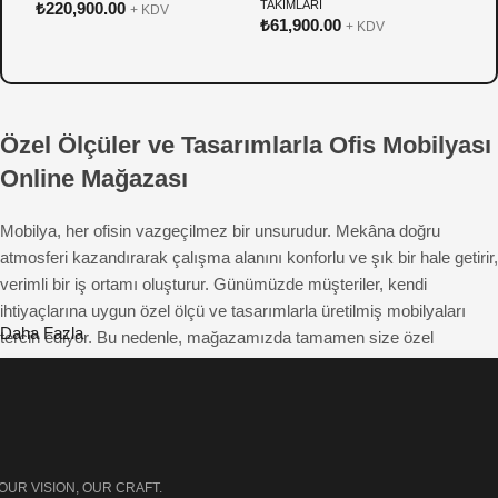
TAKIMLARI
T
₺
220,900.00
+ KDV
₺
61,900.00
₺
+ KDV
Özel Ölçüler ve Tasarımlarla Ofis Mobilyası
Online Mağazası
Mobilya, her ofisin vazgeçilmez bir unsurudur. Mekâna doğru
atmosferi kazandırarak çalışma alanını konforlu ve şık bir hale getirir,
verimli bir iş ortamı oluşturur. Günümüzde müşteriler, kendi
ihtiyaçlarına uygun özel ölçü ve tasarımlarla üretilmiş mobilyaları
Daha Fazla
tercih ediyor. Bu nedenle, mağazamızda tamamen size özel
çözümler sunuyoruz. Beğendiğiniz mobilyayı fotoğraflar üzerinden
hayal ederek tasarlayabilir ve istediğiniz özelliklerde sipariş
edebilirsiniz. Hem estetik hem de fonksiyonel açıdan üstün ofis
mobilyalarıyla çalışma alanlarınıza farklı bir hava katıyoruz.
OUR VISION, OUR CRAFT.
Pinterest Tarzı Ofis Mobilyaları: Özel