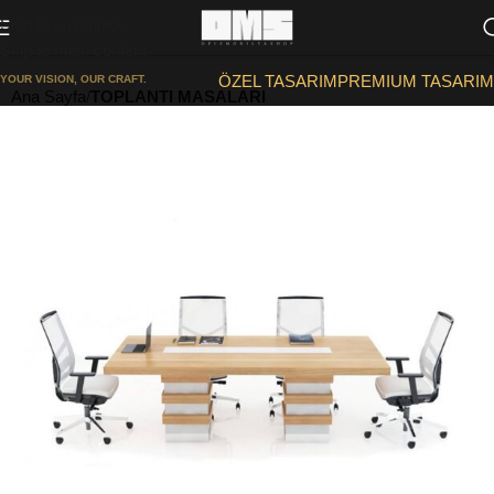
Skip to navigation
Skip to main content
ÖZEL TASARIM
PREMIUM TASARIM
YOUR VISION, OUR CRAFT.
Ana Sayfa
TOPLANTI MASALARI