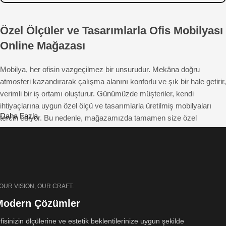
Özel Ölçüler ve Tasarımlarla Ofis Mobilyası
Online Mağazası
Mobilya, her ofisin vazgeçilmez bir unsurudur. Mekâna doğru
atmosferi kazandırarak çalışma alanını konforlu ve şık bir hale getirir,
verimli bir iş ortamı oluşturur. Günümüzde müşteriler, kendi
ihtiyaçlarına uygun özel ölçü ve tasarımlarla üretilmiş mobilyaları
Daha Fazla
tercih ediyor. Bu nedenle, mağazamızda tamamen size özel
çözümler sunuyoruz. Beğendiğiniz mobilyayı fotoğraflar üzerinden
hayal ederek tasarlayabilir ve istediğiniz özelliklerde sipariş
edebilirsiniz. Hem estetik hem de fonksiyonel açıdan üstün ofis
mobilyalarıyla çalışma alanlarınıza farklı bir hava katıyoruz.
OUR VISION, OUR CRAFT.
Pinterest Tarzı Ofis Mobilyaları: Özel
Modern Çözümler
Ölçülerde ve Tasarımlarda Üretim
fisinizin ölçülerine ve estetik beklentilerinize uygun şekilde