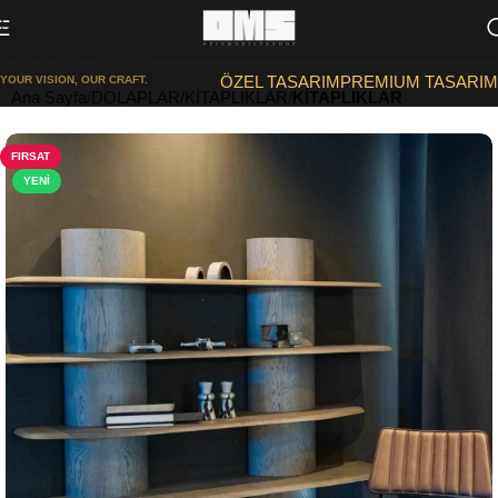
Skip to navigation
Skip to main content
ÖZEL TASARIM
PREMIUM TASARIM
YOUR VISION, OUR CRAFT.
Ana Sayfa
DOLAPLAR/KİTAPLIKLAR
KİTAPLIKLAR
FIRSAT
YENI