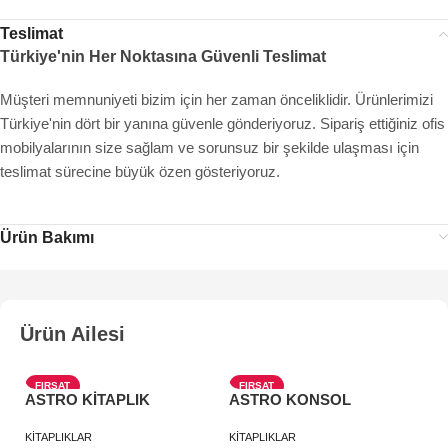
Teslimat
Türkiye'nin Her Noktasına Güvenli Teslimat
Müşteri memnuniyeti bizim için her zaman önceliklidir. Ürünlerimizi
Türkiye'nin dört bir yanına güvenle gönderiyoruz. Sipariş ettiğiniz ofis
mobilyalarının size sağlam ve sorunsuz bir şekilde ulaşması için
teslimat sürecine büyük özen gösteriyoruz.
Ürün Bakımı
Ürün Ailesi
FIRSAT
FIRSAT
ASTRO KİTAPLIK
ASTRO KONSOL
A
YENI
YENI
KİTAPLIKLAR
KİTAPLIKLAR
SE