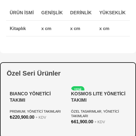
ÜRÜN İSMİ
GENİŞLİK
DERİNLİK
YÜKSEKLİK
Kitaplık
x cm
x cm
x cm
Özel Seri Ürünler
YENI
BIANCO YÖNETİCİ
KOSMOS LITE YÖNETİCİ
P
TAKIMI
TAKIMI
Y
PREMIUM
,
YÖNETİCİ TAKIMLARI
ÖZEL TASARIMLAR
,
YÖNETİCİ
Ö
TAKIMLARI
T
₺
220,900.00
+ KDV
₺
61,900.00
₺
+ KDV