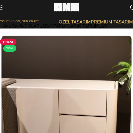
Skip to navigation
Skip to main content
ÖZEL TASARIM
PREMIUM TASARIM
YOUR VISION, OUR CRAFT.
Ana Sayfa
DOLAPLAR/KİTAPLIKLAR
KİTAPLIKLAR
FIRSAT
YENI