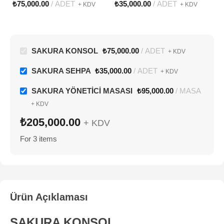
₺
75,000.00
ADET
₺
35,000.00
ADET
+ KDV
+ KDV
YÖ
₺
SAKURA KONSOL
₺
75,000.00
ADET
+ KDV
SAKURA SEHPA
₺
35,000.00
ADET
+ KDV
SAKURA YÖNETİCİ MASASI
₺
95,000.00
MASA
+ KDV
₺
205,000.00
+ KDV
For 3 items
Ürün Açıklaması
SAKURA KONSOL