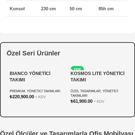
Konsol
230 cm
50 cm
85h cm
Özel Seri Ürünler
YENI
BIANCO YÖNETİCİ
KOSMOS LITE YÖNETİCİ
P
TAKIMI
TAKIMI
Y
PREMIUM
,
YÖNETİCİ TAKIMLARI
ÖZEL TASARIMLAR
,
YÖNETİCİ
Ö
TAKIMLARI
T
₺
220,900.00
+ KDV
₺
61,900.00
₺
+ KDV
Özel Ölçüler ve Tasarımlarla Ofis Mobilyası