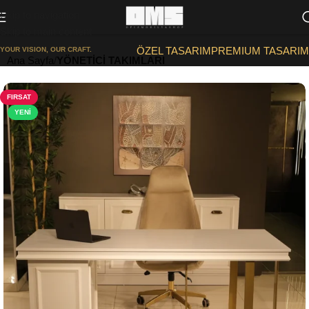
Skip to navigation
Skip to main content
ÖZEL TASARIM
PREMIUM TASARIM
YOUR VISION, OUR CRAFT.
Ana Sayfa
YÖNETİCİ TAKIMLARI
FIRSAT
YENI