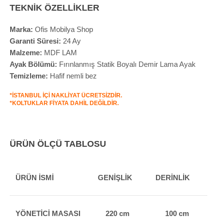
TEKNİK ÖZELLİKLER
Marka:
Ofis Mobilya Shop
Garanti Süresi:
24 Ay
Malzeme:
MDF LAM
Ayak Bölümü:
Fırınlanmış Statik Boyalı Demir Lama Ayak
Temizleme:
Hafif nemli bez
*İSTANBUL İÇİ NAKLİYAT ÜCRETSİZDİR.
*KOLTUKLAR FİYATA DAHİL DEĞİLDİR.
ÜRÜN ÖLÇÜ TABLOSU
ÜRÜN İSMİ
GENİŞLİK
DERİNLİK
Y
YÖNETİCİ MASASI
220 cm
100 cm
7