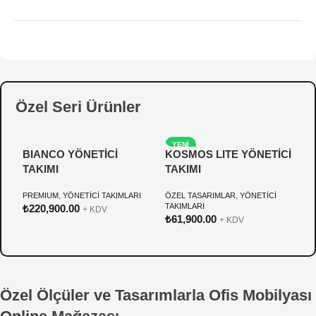
Özel Seri Ürünler
YENI
BIANCO YÖNETİCİ
KOSMOS LITE YÖNETİCİ
P
TAKIMI
TAKIMI
Y
PREMIUM
,
YÖNETİCİ TAKIMLARI
ÖZEL TASARIMLAR
,
YÖNETİCİ
Ö
TAKIMLARI
T
₺
220,900.00
+ KDV
₺
61,900.00
₺
+ KDV
Özel Ölçüler ve Tasarımlarla Ofis Mobilyası