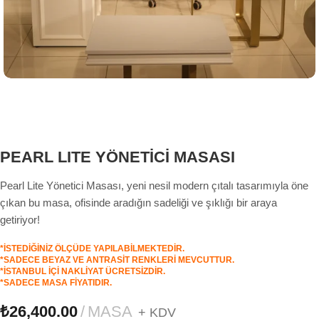
PEARL LITE YÖNETİCİ MASASI
Pearl Lite Yönetici Masası, yeni nesil modern çıtalı tasarımıyla öne
çıkan bu masa, ofisinde aradığın sadeliği ve şıklığı bir araya
getiriyor!
*İSTEDİĞİNİZ ÖLÇÜDE YAPILABİLMEKTEDİR.
*SADECE BEYAZ VE ANTRASİT RENKLERİ MEVCUTTUR.
*İSTANBUL İÇİ NAKLİYAT ÜCRETSİZDİR.
*SADECE MASA FİYATIDIR.
₺
26,400.00
MASA
+ KDV