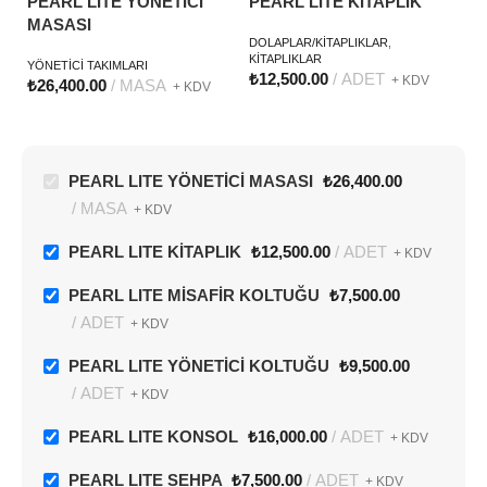
PEARL LITE YÖNETİCİ
PEARL LITE KİTAPLIK
P
YENI
YENI
MASASI
K
DOLAPLAR/KİTAPLIKLAR
,
KİTAPLIKLAR
YÖNETİCİ TAKIMLARI
OF
₺
12,500.00
ADET
+ KDV
KO
₺
26,400.00
MASA
+ KDV
₺
PEARL LITE YÖNETİCİ MASASI
₺
26,400.00
MASA
+ KDV
PEARL LITE KİTAPLIK
₺
12,500.00
ADET
+ KDV
PEARL LITE MİSAFİR KOLTUĞU
₺
7,500.00
ADET
+ KDV
PEARL LITE YÖNETİCİ KOLTUĞU
₺
9,500.00
ADET
+ KDV
PEARL LITE KONSOL
₺
16,000.00
ADET
+ KDV
PEARL LITE SEHPA
₺
7,500.00
ADET
+ KDV