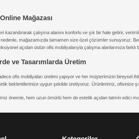
ı Online Mağazası
kazandırarak çalışma alanını konforlu ve şık bir hale getirir, verimli
. Bu nedenle, mağazamızda tamamen size özel çözümler sunuyoruz. Beğe
onksiyonel açıdan üstün ofis mobilyalarıyla çalışma alanlarınıza farklı 
lerde ve Tasarımlarda Üretim
 Sadece ofis mobilyaları üretimi yapıyor ve her müşterimizin bireysel i
etik beklentilerinize uygun şekilde üretiyoruz. Ürünlerimiz, ofisinize ş
ğimiz önemle, hem uzun ömürlü hem de estetik açıdan tatmin edici mob
el
Kategoriler