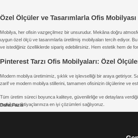
Özel Ölçüler ve Tasarımlarla Ofis Mobilyas
Mobilya, her ofisin vazgeçilmez bir unsurudur. Mekâna doğru atmosferi 
uygun özel ölçü ve tasarımlarla üretilmiş mobilyaları tercih ediyor
ve istediğiniz özelliklerde sipariş edebilirsiniz. Hem estetik hem de f
Pinterest Tarzı Ofis Mobilyaları: Özel Ölçü
Modern mobilya üretimimiz, şıklık ve işlevselliği bir araya getiriyor.
zarif ve modern mobilya stillerini, tamamen ofisinizin ölçülerine ve est
Tüm üretim süreci boyunca kaliteye, güvenilirliğe ve detaylara verdi
mobilyası ihtiyaçlarınıza en iyi çözümleri sağlıyoruz.
Daha Fazla
Gen