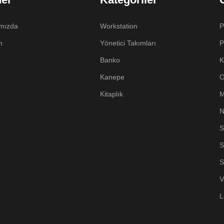
mızda
Workstation
P
m
Yönetici Takımları
P
Banko
K
Kanepe
O
Kitaplık
M
N
S
S
S
V
L