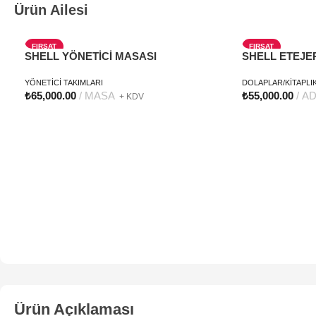
Ürün Ailesi
FIRSAT
FIRSAT
SHELL YÖNETİCİ MASASI
SHELL ETEJE
YENI
YENI
YÖNETİCİ TAKIMLARI
DOLAPLAR/KİTAPLI
₺
65,000.00
MASA
₺
55,000.00
AD
+ KDV
Ürün Açıklaması