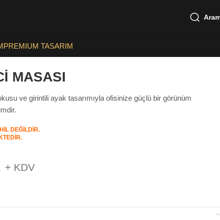
Ara
M
PREMIUM TASARIM
Cİ MASASI
usu ve girintili ayak tasarımıyla ofisinize güçlü bir görünüm
imdir.
HİL DEĞİLDİR.
KTEDİR.
A
+ KDV