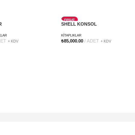
FIRSAT
R
SHELL KONSOL
YENI
KLAR
KİTAPLIKLAR
ET
₺
85,000.00
ADET
+ KDV
+ KDV