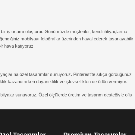
 bir iş ortamı oluşturur. Günümüzde müşteriler, kendi ihtiyaçlarına
ndiğiniz mobilyayı fotoğraflar üzerinden hayal ederek tasarlayabilir
bir hava katıyoruz.
htiyaçlarına özel tasarımlar sunuyoruz. Pinterest’te sıkça gördüğünüz
ıklık kazandırırken dayanıklılık ve işlevsellikten de ödün vermiyor.
ilyalar sunuyoruz. Özel ölçülerde üretim ve tasarım desteğiyle ofis
Özel Tasarımlar
Premium Tasarımlar