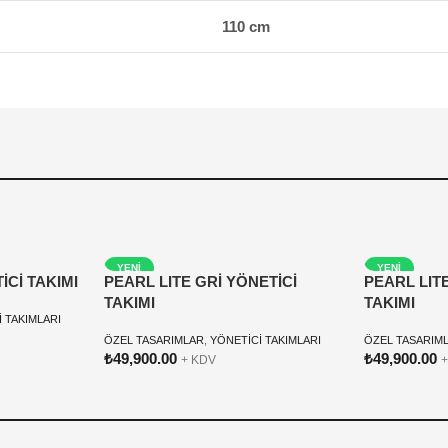
110 cm
YENI
YENI
Cİ TAKIMI
PEARL LITE GRİ YÖNETİCİ
PEARL LIT
TAKIMI
TAKIMI
 TAKIMLARI
ÖZEL TASARIMLAR
,
YÖNETİCİ TAKIMLARI
ÖZEL TASARIM
₺
49,900.00
₺
49,900.00
+ KDV
+