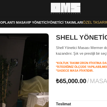
ÖZEL TASARI
TOPLANTI MASA
VIP YÖNETİCİ
YÖNETİCİ TAKIMLARI
SHELL YÖNETİ
Shell Yönetici Masası Mermer dok
kazandırır. Şık ve prestijli bir seç
*KOLTUK TAKIMI ÜRÜN FİYATINA DA
*İSTEDİĞİNİZ ÖLÇÜDE YAPILABİLME
*SADECE MASA FİYATIDIR.
₺
65,000.00
MAS
Teslimat