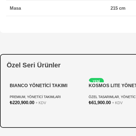
Masa
215 cm
Özel Seri Ürünler
YENI
BIANCO YÖNETİCİ TAKIMI
KOSMOS LITE YÖNETİ
PREMIUM
,
YÖNETİCİ TAKIMLARI
ÖZEL TASARIMLAR
,
YÖNETİCİ
₺
220,900.00
₺
61,900.00
+ KDV
+ KDV