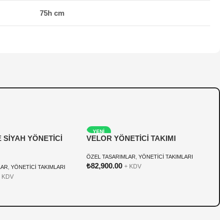
75h cm
YENI
E SİYAH YÖNETİCİ
VELOR YÖNETİCİ TAKIMI
W
ÖZEL TASARIMLAR
,
YÖNETİCİ TAKIMLARI
P
₺
82,900.00
₺
+ KDV
LAR
,
YÖNETİCİ TAKIMLARI
 KDV